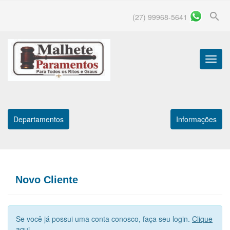
search
(27) 99968-5641
Menu
Princip
Departamentos
Informações
Novo Cliente
Se você já possui uma conta conosco, faça seu login.
Clique
aqui
.