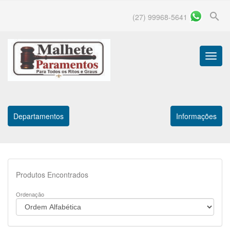
search
(27) 99968-5641
Menu
Princip
Departamentos
Informações
Produtos Encontrados
Ordenação