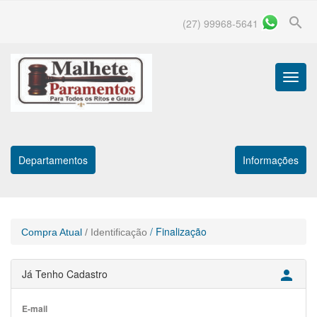
search
(27) 99968-5641
Menu
Princip
Departamentos
Informações
/ Finalização
Compra Atual
/ Identificação
Já Tenho Cadastro

E-mail